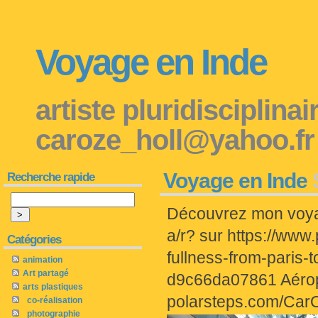
Voyage en Inde
artiste pluridisciplina
caroze_holl@yahoo.fr
Voyage en Inde
Recherche rapide
Découvrez mon voya
a/r? sur https://ww
Catégories
fullness-from-paris
animation
Art partagé
d9c66da07861 Aérop
arts plastiques
polarsteps.com/Car
co-réalisation
photographie